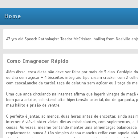
Home
47 yrs old Speech Pathologist Teador McCrisken, hailing from Noelville enjo
Como Emagrecer Rápido
Além disso, esta dieta não deve ser feita por mais de 3 dias. Cardápio do
ou chá sem açúcar + 4 biscoitos integrais tipo cream cracker com 2 colhe
com cascaLanche da tarde1 taça de gelatina sem açúcar ou 1 taça de m
Uma que anda circulando na internet afirma que ingerir vinagre de maçã
bom para artrite, colesterol alto, hipertensão arterial, dor de garganta, 
mau hálito e prisão de ventre.
O perfeito é jantar, ao menos, duas horas antes de encostar, ainda ass
internet é viável obter várias dietas mirabolantes, com suplementos, e
coisas. Às vezes, mesmo tentando manter uma alimentação balanceada
regularmente, nunca é tão simples dessa maneira ceifar com aquela abd