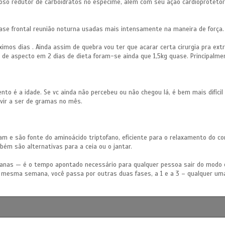
so redutor de carboidratos no espécime, além com seu ação cardioprotetor
 frontal reunião noturna usadas mais intensamente na maneira de força. E
imos dias . Ainda assim de quebra vou ter que acarar certa cirurgia pra extra
 de aspecto em 2 dias de dieta foram-se ainda que 1,5kg quase. Principalme
to é a idade. Se vc ainda não percebeu ou não chegou lá, é bem mais difícil
 vir a ser de gramas no mês.
m e são fonte do aminoácido triptofano, eficiente para o relaxamento do corp
bém são alternativas para a ceia ou o jantar.
manas — é o tempo apontado necessário para qualquer pessoa sair do modo
mesma semana, você passa por outras duas fases, a 1 e a 3 – qualquer uma 