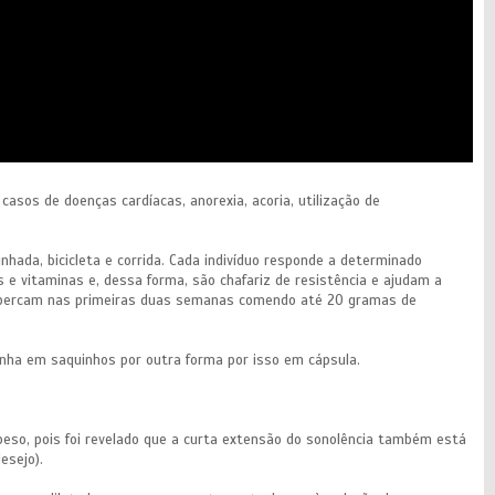
sos de doenças cardíacas, anorexia, acoria, utilização de
nhada, bicicleta e corrida. Cada indivíduo responde a determinado
 e vitaminas e, dessa forma, são chafariz de resistência e ajudam a
percam nas primeiras duas semanas comendo até 20 gramas de
rinha em saquinhos por outra forma por isso em cápsula.
so, pois foi revelado que a curta extensão do sonolência também está
esejo).