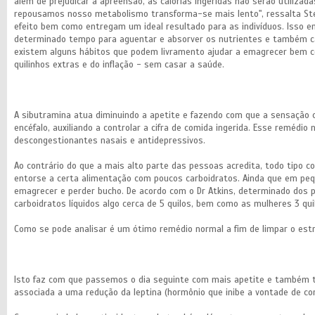
além de prejudicar a apreensão, as calorias ingeridas não serão utiliza
repousamos nosso metabolismo transforma-se mais lento", ressalta Ste
efeito bem como entregam um ideal resultado para as indivíduos. Isso 
determinado tempo para aguentar e absorver os nutrientes e também cal
existem alguns hábitos que podem livramento ajudar a emagrecer bem c
quilinhos extras e do inflação - sem casar a saúde.
A sibutramina atua diminuindo a apetite e fazendo com que a sensação 
encéfalo, auxiliando a controlar a cifra de comida ingerida. Esse remé
descongestionantes nasais e antidepressivos.
Ao contrário do que a mais alto parte das pessoas acredita, todo tipo co
entorse a certa alimentação com poucos carboidratos. Ainda que em pequ
emagrecer e perder bucho. De acordo com o Dr Atkins, determinado dos p
carboidratos líquidos algo cerca de 5 quilos, bem como as mulheres 3 qui
Como se pode analisar é um ótimo remédio normal a fim de limpar o estru
Isto faz com que passemos o dia seguinte com mais apetite e também t
associada a uma redução da leptina (hormônio que inibe a vontade de co