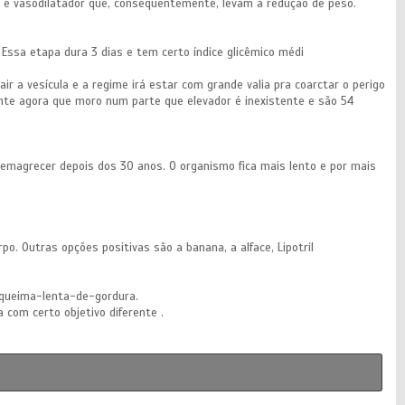
 e vasodilatador que, consequentemente, levam à redução de peso.
ssa etapa dura 3 dias e tem certo índice glicêmico médi
ir a vesícula e a regime irá estar com grande valia pra coarctar o perigo
nte agora que moro num parte que elevador é inexistente e são 54
 emagrecer depois dos 30 anos. O organismo fica mais lento e por mais
o. Outras opções positivas são a banana, a alface, Lipotril
 queima-lenta-de-gordura.
com certo objetivo diferente .