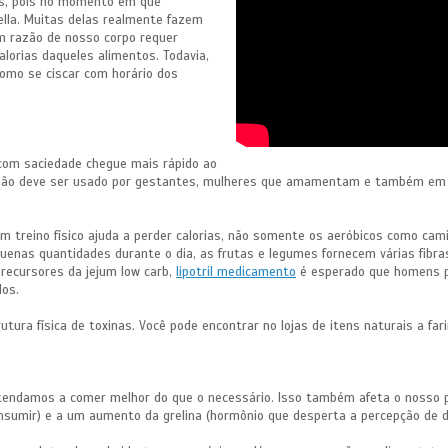
das, pois no momento em que
lla. Muitas delas realmente fazem
em razão de nosso corpo requer
orias daqueles alimentos. Todavia,
omo se ciscar com horário dos
com saciedade chegue mais rápido ao
dio não deve ser usado por gestantes, mulheres que amamentam e também em ca
m treino físico ajuda a perder calorias, não somente os aeróbicos como cami
enas quantidades durante o dia, as frutas e legumes fornecem várias fibras
recursores da jejum low carb,
lipotril medicamento
é esperado que homens 
los.
tura física de toxinas. Você pode encontrar no lojas de itens naturais a fa
endamos a comer melhor do que o necessário. Isso também afeta o nosso pe
nsumir) e a um aumento da grelina (hormônio que desperta a percepção de d