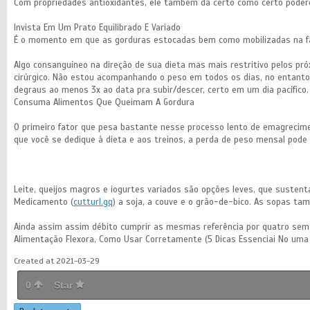
Com propriedades antioxidantes, ele também dá certo como certo podero
Invista Em Um Prato Equilibrado E Variado
É o momento em que as gorduras estocadas bem como mobilizadas na fase
Algo consanguíneo na direção de sua dieta mas mais restritivo pelos próx
cirúrgico. Não estou acompanhando o peso em todos os dias, no entanto
degraus ao menos 3x ao data pra subir/descer, certo em um dia pacífico.
Consuma Alimentos Que Queimam A Gordura
O primeiro fator que pesa bastante nesse processo lento de emagrecimen
que você se dedique à dieta e aos treinos, a perda de peso mensal pode
Leite, queijos magros e iogurtes variados são opções leves, que sustenta
Medicamento (
cutturl.gq
) a soja, a couve e o grão-de-bico. As sopas tam
Ainda assim assim débito cumprir as mesmas referência por quatro se
Alimentação Flexora, Como Usar Corretamente (5 Dicas Essenciai No uma 
Created at 2021-03-29
0
Star