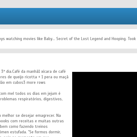
ys watching movies like Baby... Secret of the Lost Legend and Hooping. Took a t
 3º dia.Café da manhã1 xícara de café
res de queijo ricotta + 1 pera ou maçã
elão em cubos3 more rows
 com mel todos os dias em jejum é
problemas respiratórios, digestivos,
im melhor se desejar emagrecer. Na
-books com receitas e muitas outras
 bem como fazendo treinos
ômen estufada. "Se formos dormir,