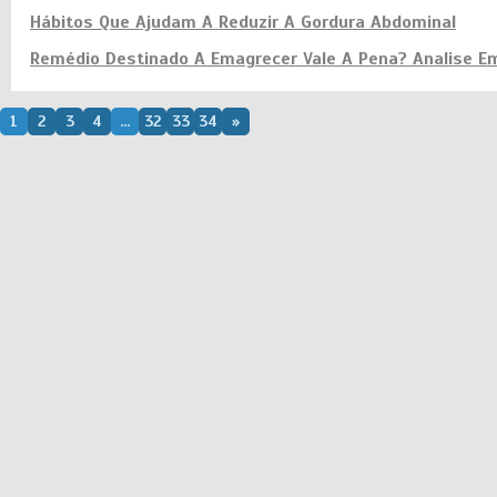
Hábitos Que Ajudam A Reduzir A Gordura Abdominal
Remédio Destinado A Emagrecer Vale A Pena? Analise E
1
2
3
4
...
32
33
34
»