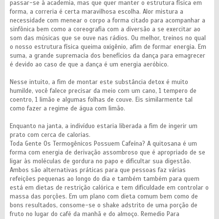
passar-se à academia, mas que quer manter o estrutura física em
forma, a correria é certa maravilhosa escolha. Alor mistura a
necessidade com menear o corpo a forma citado para acompanhar a
sinfônica bem como a coreografia com a diversão a se exercitar ao
som das músicas que se ouve nas rádios. Ou melhor, treinos no qual
o nosso estrutura física queima oxigênio, afim de formar energia. Em
suma, a grande supremacia dos benefícios da dança para emagrecer
é devido ao caso de que a dança é um energia aeróbico.
Nesse intuito, a fim de montar este substância detox é muito
humilde, você falece precisar da meio com um cano, 1 tempero de
coentro, 1 limão e algumas folhas de couve. Eis similarmente tal
como fazer a regime de água com limão.
Enquanto na janta, a indivíduo estaria liberada a fim de ingerir um
prato com cerca de calorias.
Toda Gente Os Termogênicos Possuem Cafeína? A quitosana é um
forma com energia de derivação assombroso que é apropriado de se
ligar às moléculas de gordura no papo e dificultar sua digestão.
Ambos são alternativas práticas para que pessoas faz várias
refeições pequenas ao longo do dia e também também para quem
está em dietas de restrição calórica e tem dificuldade em controlar o
massa das porções. Em um plano com dieta comum bem como de
bons resultados, consome-se o shake adstrito de uma porção de
fruto no lugar do café da manhã e do almoço. Remedio Para