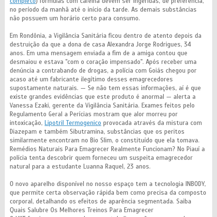
completo
) fórmulas com cafeína devem ser ingeridas, de preferência,
no período da manhã até o início da tarde. As demais substâncias
não possuem um horário certo para consumo.
Em Rondônia, a Vigilância Sanitária ficou dentro de atento depois da
destruição da que a dona de casa Alexandra Jorge Rodrigues, 34
anos. Em uma mensagem enviada a fim de a amiga contou que
desmaiou e estava "com o coração impensado". Após receber uma
denúncia a contrabando de drogas, a polícia com Goiás chegou por
acaso até um fabricante ilegítimo desses emagrecedores
supostamente naturais. — Se não tem essas informações, aí é que
existe grandes evidências que este produto é anormal — alerta a
Vanessa Ezaki, gerente da Vigilância Sanitária. Exames feitos pelo
Regulamento Geral a Perícias mostram que alor morreu por
intoxicação,
Lipotril Termogenico
provocada através da mistura com
Diazepam e também Sibutramina, substâncias que os peritos
similarmente encontram no Bio Slim, o constituído que ela tomava.
Remédios Naturais Para Emagrecer Realmente Funcionam? No Piauí a
polícia tenta descobrir quem forneceu um suspeita emagrecedor
natural para a estudante Luanna Raquel, 23 anos.
O novo aparelho disponível no nosso espaço tem a tecnologia INBODY,
que permite certa observação rápida bem como precisa da composto
corporal, detalhando os efeitos de aparência segmentada. Saiba
Quais Salubre Os Melhores Treinos Para Emagrecer