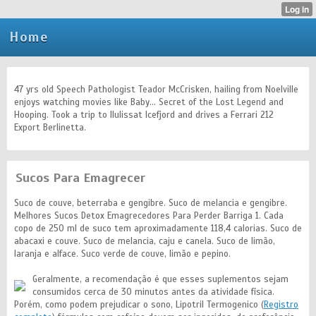
Home
47 yrs old Speech Pathologist Teador McCrisken, hailing from Noelville
enjoys watching movies like Baby... Secret of the Lost Legend and
Hooping. Took a trip to Ilulissat Icefjord and drives a Ferrari 212
Export Berlinetta.
Sucos Para Emagrecer
Suco de couve, beterraba e gengibre. Suco de melancia e gengibre.
Melhores Sucos Detox Emagrecedores Para Perder Barriga 1. Cada
copo de 250 ml de suco tem aproximadamente 118,4 calorias. Suco de
abacaxi e couve. Suco de melancia, caju e canela. Suco de limão,
laranja e alface. Suco verde de couve, limão e pepino.
Geralmente, a recomendação é que esses suplementos sejam
consumidos cerca de 30 minutos antes da atividade física.
Porém, como podem prejudicar o sono, Lipotril Termogenico (
Registro