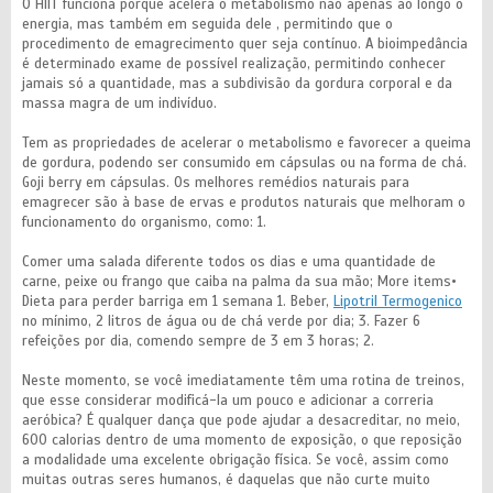
O HIIT funciona porque acelera o metabolismo não apenas ao longo o
energia, mas também em seguida dele , permitindo que o
procedimento de emagrecimento quer seja contínuo. A bioimpedância
é determinado exame de possível realização, permitindo conhecer
jamais só a quantidade, mas a subdivisão da gordura corporal e da
massa magra de um indivíduo.
Tem as propriedades de acelerar o metabolismo e favorecer a queima
de gordura, podendo ser consumido em cápsulas ou na forma de chá.
Goji berry em cápsulas. Os melhores remédios naturais para
emagrecer são à base de ervas e produtos naturais que melhoram o
funcionamento do organismo, como: 1.
Comer uma salada diferente todos os dias e uma quantidade de
carne, peixe ou frango que caiba na palma da sua mão; More items•
Dieta para perder barriga em 1 semana 1. Beber,
Lipotril Termogenico
no mínimo, 2 litros de água ou de chá verde por dia; 3. Fazer 6
refeições por dia, comendo sempre de 3 em 3 horas; 2.
Neste momento, se você imediatamente têm uma rotina de treinos,
que esse considerar modificá-la um pouco e adicionar a correria
aeróbica? É qualquer dança que pode ajudar a desacreditar, no meio,
600 calorias dentro de uma momento de exposição, o que reposição
a modalidade uma excelente obrigação física. Se você, assim como
muitas outras seres humanos, é daquelas que não curte muito