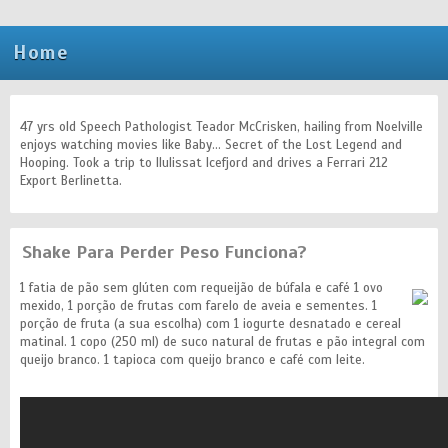
Home
47 yrs old Speech Pathologist Teador McCrisken, hailing from Noelville
enjoys watching movies like Baby... Secret of the Lost Legend and
Hooping. Took a trip to Ilulissat Icefjord and drives a Ferrari 212
Export Berlinetta.
Shake Para Perder Peso Funciona?
1 fatia de pão sem glúten com requeijão de búfala e café 1 ovo
mexido, 1 porção de frutas com farelo de aveia e sementes. 1
porção de fruta (a sua escolha) com 1 iogurte desnatado e cereal
matinal. 1 copo (250 ml) de suco natural de frutas e pão integral com
queijo branco. 1 tapioca com queijo branco e café com leite.