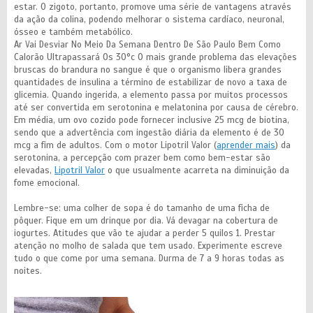
estar. O zigoto, portanto, promove uma série de vantagens através
da ação da colina, podendo melhorar o sistema cardíaco, neuronal,
ósseo e também metabólico.
Ar Vai Desviar No Meio Da Semana Dentro De São Paulo Bem Como
Calorão Ultrapassará Os 30°c O mais grande problema das elevações
bruscas do brandura no sangue é que o organismo libera grandes
quantidades de insulina a término de estabilizar de novo a taxa de
glicemia. Quando ingerida, a elemento passa por muitos processos
até ser convertida em serotonina e melatonina por causa de cérebro.
Em média, um ovo cozido pode fornecer inclusive 25 mcg de biotina,
sendo que a advertência com ingestão diária da elemento é de 30
mcg a fim de adultos. Com o motor Lipotril Valor (
aprender mais
) da
serotonina, a percepção com prazer bem como bem-estar são
elevadas,
Lipotril Valor
o que usualmente acarreta na diminuição da
fome emocional.
Lembre-se: uma colher de sopa é do tamanho de uma ficha de
pôquer. Fique em um drinque por dia. Vá devagar na cobertura de
iogurtes. Atitudes que vão te ajudar a perder 5 quilos 1. Prestar
atenção no molho de salada que tem usado. Experimente escreve
tudo o que come por uma semana. Durma de 7 a 9 horas todas as
noites.