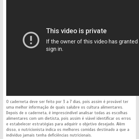
O caderneta deve ser feito por 3 a 7 dias, pois assim é provável ter
uma melhor informação de quais salubre os cultura alimentares.
Depois de o caderneta, é imprescindível analisar todas as escolhas
alimentares com um dietista, pois assim é viável identificar os erros
e estabelecer estratégias para adquirir o objetivo desejado. Além
disso, o nutricionista indica os melhores comidas destinado a que a
indivíduo jamais tenha deficiências nutricionais.