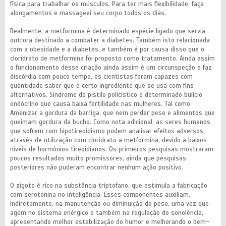
física para trabalhar os músculos. Para ter mais flexibilidade, faça
alongamentos e massageei seu corpo todos os dias.
Realmente, a metformina é determinado espécie ligado que servia
outrora destinado a combater a diabetes. Também isto relacionada
com a obesidade e a diabetes, e também é por causa disso que o
cloridrato de metformina foi proposto como tratamento. Ainda assim
o funcionamento desse criação ainda assim é um circunspeção e faz
discórdia com pouco tempo, os cientistas foram capazes com
quantidade saber que é certo ingrediente que se usa com fins
alternativos. Síndrome do pistilo policístico é determinado bulício
endócrino que causa baixa fertilidade nas mulheres. Tal como
Amenizar a gordura da barriga, que nem perder peso e alimentos que
queimam gordura da bucho. Como nota adicional, as seres humanos
que sofrem com hipotireoidismo podem analisar efeitos adversos
através de utilização com cloridrato a metformina, devido a baixos
níveis de hormônios tireoidianos. Os primeiros pesquisas mostraram
poucos resultados muito promissores, ainda que pesquisas
posteriores não puderam encontrar nenhum ação positivo.
O zigoto é rico na substância triptofano, que estimula a fabricação
com serotonina no inteligência. Esses componentes auxiliam,
indiretamente, na manutenção ou diminuição do peso, uma vez que
agem no sistema enérgico e também na regulação do sonolência,
apresentando melhor estabilização do humor e melhorando o bem-