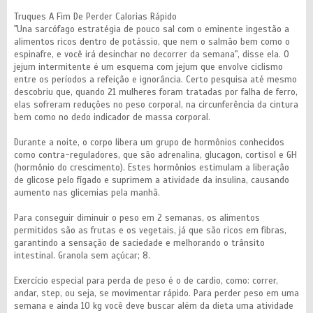
Truques A Fim De Perder Calorias Rápido
"Una sarcófago estratégia de pouco sal com o eminente ingestão a
alimentos ricos dentro de potássio, que nem o salmão bem como o
espinafre, e você irá desinchar no decorrer da semana", disse ela. O
jejum intermitente é um esquema com jejum que envolve ciclismo
entre os períodos a refeição e ignorância. Certo pesquisa até mesmo
descobriu que, quando 21 mulheres foram tratadas por falha de ferro,
elas sofreram reduções no peso corporal, na circunferência da cintura
bem como no dedo indicador de massa corporal.
Durante a noite, o corpo libera um grupo de hormônios conhecidos
como contra-reguladores, que são adrenalina, glucagon, cortisol e GH
(hormônio do crescimento). Estes hormônios estimulam a liberação
de glicose pelo fígado e suprimem a atividade da insulina, causando
aumento nas glicemias pela manhã.
Para conseguir diminuir o peso em 2 semanas, os alimentos
permitidos são as frutas e os vegetais, já que são ricos em fibras,
garantindo a sensação de saciedade e melhorando o trânsito
intestinal. Granola sem açúcar; 8.
Exercício especial para perda de peso é o de cardio, como: correr,
andar, step, ou seja, se movimentar rápido. Para perder peso em uma
semana e ainda 10 kg você deve buscar além da dieta uma atividade