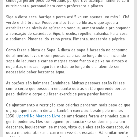
consegui perder peso de verdade, porque tive acompanhamento com
nutricionista, personal bem como professora a pilates.
Siga a dieta seca-barriga e perca até 5 kg em apenas um mês 1. Chá
verde e chá branco. Possuem alto teor de fibras, o que ajuda a
estabilizar os níveis de açúcar no sangue, aumentando e prolongando
a sensação de saciedade. Aipo, brócolis, repolho, salsinha. Para zerar
o abdômen. Pimenta-do-reino preta. Pimenta, mostarda e páprica.
Como fazer a Dieta da Sopa. A dieta da sopa é baseada no consumo
de alimentos leves e com poucas calorias ao longo do dia, incluindo
sopa de legumes e carnes magras como frango e peixe no almoço e
no jantar, e frutas, iogurtes e chás ao longo do dia, além de ser
necessário beber bastante água.
As opções são inúmeras:Caminhada. Muitas pessoas estão felizes
com o corpo que possuem enquanto outras estão querendo perder
peso, definir o corpo ou fazer exercícios para perder barriga.
Os ajuntamento a restrição com calorias perderam mais peso do que
o grupo que fizeram dieta e também exercício. Desde pelo menos
1950,
Lipotril No Mercado Livre
os americanos foram ensinados que a
gente podemos. Eles conseguem pronunciar-se se dormir para um
descanso, inquietarem-se menos, visto que eles estão cansados, de
outra maneira utilizar o carro em vez das escadas. Há similarmente