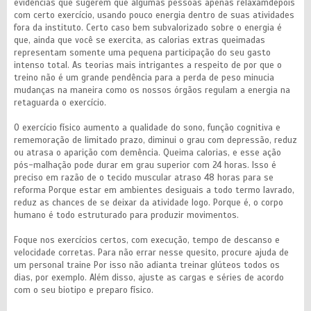
evidências que sugerem que algumas pessoas apenas relaxamdepois
com certo exercício, usando pouco energia dentro de suas atividades
fora da instituto. Certo caso bem subvalorizado sobre o energia é
que, ainda que você se exercita, as calorias extras queimadas
representam somente uma pequena participação do seu gasto
intenso total. As teorias mais intrigantes a respeito de por que o
treino não é um grande pendência para a perda de peso minucia
mudanças na maneira como os nossos órgãos regulam a energia na
retaguarda o exercício.
O exercício físico aumento a qualidade do sono, função cognitiva e
rememoração de limitado prazo, diminui o grau com depressão, reduz
ou atrasa o aparição com demência. Queima calorias, e esse ação
pós-malhação pode durar em grau superior com 24 horas. Isso é
preciso em razão de o tecido muscular atraso 48 horas para se
reforma Porque estar em ambientes desiguais a todo termo lavrado,
reduz as chances de se deixar da atividade logo. Porque é, o corpo
humano é todo estruturado para produzir movimentos.
Foque nos exercícios certos, com execução, tempo de descanso e
velocidade corretas. Para não errar nesse quesito, procure ajuda de
um personal traine Por isso não adianta treinar glúteos todos os
dias, por exemplo. Além disso, ajuste as cargas e séries de acordo
com o seu biotipo e preparo físico.