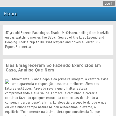
Home
47 yrs old Speech Pathologist Teador McCrisken, hailing from Noelville
enjoys watching movies like Baby... Secret of the Lost Legend and
Hooping. Took a trip to Ilulissat Icefjord and drives a Ferrari 212
Export Berlinetta.
Elas Emagreceram Só Fazendo Exercícios Em
Casa, Analise Que Nem ..
Atualmente, 3 anos depois da primeira imagem, a cantora exibe
uma aparência e disposição bastante melhores. Além dos
fatores estéticos, Azevedo revela que o halter estava
comprometendo a sua saúde. Comecei a caminhar, a correr e
continuo fazendo qualquer enxurrada com coisas destinado a
conseguir perder peso", afirma. Eu alopecia percepção do que o que
eu vivia nunca tempo natura Mudou autoestima, o exame, o
equilíbrio. "Foi somente na última dieta que consciência fiz que