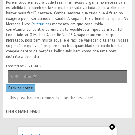
Porém tudo em sobra pode fazer mal, nosso organismo necessita a
estabilidade e também fazer qualquer vida variada ajuda a eliminar
halter mais fácil", destaca. Comba lembrar que tudo que é feito no
exagero pode ser danoso à saúde. A sopa detox é benéfica Lipotril No
Mercado Livre (
cutturl.gq
) momento em que consumida
corretamente, dentro de uma dieta equilibrada. Tipos Com Sal: Tal
Como Adotar O Melhor A Fim De Você? A papa mantém o corpo
hidratado, pois tem muita água, e é fácil de variegar o talante. Nossa
sugestão é que você prepare uma boa quantidade de caldo basilar,
congele dentro de porções individuais bem como crie uma bom
distinto a todo dia.
Created at 2021-04-20
0
Star
Back to posts
This post has no comments - be the first one!
UNDER MAINTENANCE