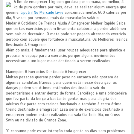
A fim de emagrecer 1 kg com gordura por semana, ou melhor, 4
kg de pura gordura por mês, deve-se realizar algum energia que
queime,
Lipotril No Mercado Livre
aproximadamente, 600 calorias por
dia, 5 vezes por semana, mais da musculação salário.
Mudar A Cotidiano De Treinos Ajuda A Emagrecer Melhor Rápido Saiba
que certos exercícios podem livramento colaborar a perder abdômen
sem sair de decenário. O meta pode ser pegado alternando exercício
aeróbio com aquele que fortalece a musculatura. Os Melhores Treinos
Destinado A Emagrecer
Além do mais, é fundamental usar roupas adequadas para gímnica e
preparar o espaço para a exercício, porque alguns movimentos
necessitam a um lugar maior destinado a serem realizados.
Manequim 8 Exercícios Destinado A Emagrecer
Muitas pessoas querem perder peso no entanto não gostam de
algumas condutas fitness, para quem está nesse descrição, as
danças podem ser ótimos estímulos destinado a sair do
sedentarismo e entrar dentro de forma. Sarcófago é uma brincadeira
que fez parte da berço a bastante gente, mas para alegria dos
adultos faz parte com treinos funcionais e também é certo ótimo
treino destinado a emagrecer. Essa série de exercícios destinado a
emagrecer podem estar realizados na sala Cia Todo Dia, no Cross
Swin ou na divisão de Orange Zone.
"O consumo pode estar intenção toda gente os dias sem problemas.