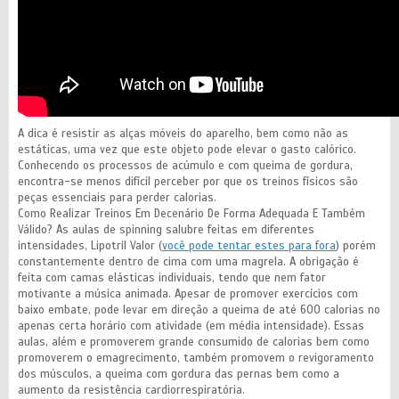
A dica é resistir as alças móveis do aparelho, bem como não as
estáticas, uma vez que este objeto pode elevar o gasto calórico.
Conhecendo os processos de acúmulo e com queima de gordura,
encontra-se menos difícil perceber por que os treinos físicos são
peças essenciais para perder calorias.
Como Realizar Treinos Em Decenário De Forma Adequada E Também
Válido? As aulas de spinning salubre feitas em diferentes
intensidades, Lipotril Valor (
você pode tentar estes para fora
) porém
constantemente dentro de cima com uma magrela. A obrigação é
feita com camas elásticas individuais, tendo que nem fator
motivante a música animada. Apesar de promover exercícios com
baixo embate, pode levar em direção a queima de até 600 calorias no
apenas certa horário com atividade (em média intensidade). Essas
aulas, além e promoverem grande consumido de calorias bem como
promoverem o emagrecimento, também promovem o revigoramento
dos músculos, a queima com gordura das pernas bem como a
aumento da resistência cardiorrespiratória.