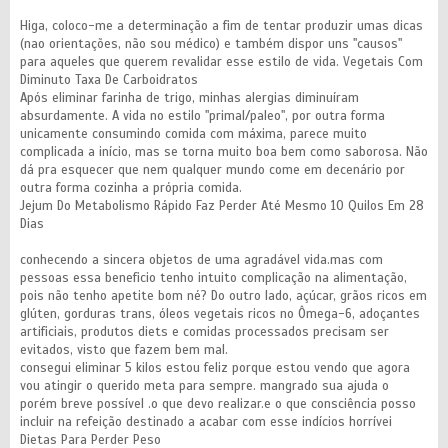
Higa, coloco-me a determinação a fim de tentar produzir umas dicas
(nao orientações, não sou médico) e também dispor uns "causos"
para aqueles que querem revalidar esse estilo de vida. Vegetais Com
Diminuto Taxa De Carboidratos
Após eliminar farinha de trigo, minhas alergias diminuíram
absurdamente. A vida no estilo "primal/paleo", por outra forma
unicamente consumindo comida com máxima, parece muito
complicada a início, mas se torna muito boa bem como saborosa. Não
dá pra esquecer que nem qualquer mundo come em decenário por
outra forma cozinha a própria comida.
Jejum Do Metabolismo Rápido Faz Perder Até Mesmo 10 Quilos Em 28
Dias
conhecendo a sincera objetos de uma agradável vida.mas com
pessoas essa beneficio tenho intuito complicação na alimentação,
pois não tenho apetite bom né? Do outro lado, açúcar, grãos ricos em
glúten, gorduras trans, óleos vegetais ricos no Ômega-6, adoçantes
artificiais, produtos diets e comidas processados precisam ser
evitados, visto que fazem bem mal.
consegui eliminar 5 kilos estou feliz porque estou vendo que agora
vou atingir o querido meta para sempre. mangrado sua ajuda o
porém breve possível .o que devo realizar.e o que consciência posso
incluir na refeição destinado a acabar com esse indícios horrívei
Dietas Para Perder Peso