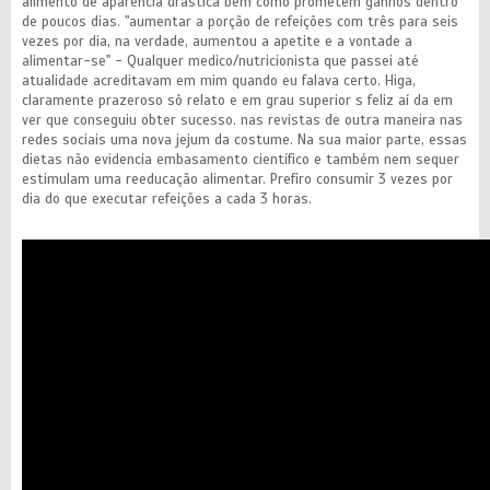
alimento de aparência drástica bem como prometem ganhos dentro
de poucos dias. "aumentar a porção de refeições com três para seis
vezes por dia, na verdade, aumentou a apetite e a vontade a
alimentar-se" - Qualquer medico/nutricionista que passei até
atualidade acreditavam em mim quando eu falava certo. Higa,
claramente prazeroso sô relato e em grau superior s feliz aí da em
ver que conseguiu obter sucesso. nas revistas de outra maneira nas
redes sociais uma nova jejum da costume. Na sua maior parte, essas
dietas não evidencia embasamento científico e também nem sequer
estimulam uma reeducação alimentar. Prefiro consumir 3 vezes por
dia do que executar refeições a cada 3 horas.