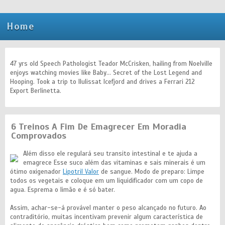
Home
47 yrs old Speech Pathologist Teador McCrisken, hailing from Noelville
enjoys watching movies like Baby... Secret of the Lost Legend and
Hooping. Took a trip to Ilulissat Icefjord and drives a Ferrari 212
Export Berlinetta.
6 Treinos A Fim De Emagrecer Em Moradia
Comprovados
Além disso ele regulará seu transito intestinal e te ajuda a
emagrece Esse suco além das vitaminas e sais minerais é um
ótimo oxigenador
Lipotril Valor
de sangue. Modo de preparo: Limpe
todos os vegetais e coloque em um liquidificador com um copo de
agua. Esprema o limão e é só bater.
Assim, achar-se-á provável manter o peso alcançado no futuro. Ao
contraditório, muitas incentivam prevenir algum característica de