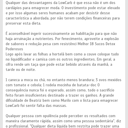
Qualquer das desvantagens da LowCarb é que essa não é um dos
cardápios para emagrecer moda. O investimento pode estar elevado
e por isso algumas seres humanos acabam por desistir desse
característica a abordada, por não terem condições financeiras para
preservar esta dieta.
É aconselhável ingerir sucessivamente ao habilitação para que não
haja arruinação a nutrientes. Por fenecimento, aproveite a explosão
de sabores e redução pesa com resistênci Melhor 18 Sucos Detox
Poderosos
Logo após lavar as folhas a hortelã bem como a couve coloque tudo
no liquidificador e camisa com os outros ingredientes. Em geral, a
cifra rende um taça que pode estar bebido através da manhã, a
tarde ou de noite.
1 caneca a moca ou chá, no entanto menos brandura; 3 ovos mexidos
com tomate e cebola; 1 rodela mocinha de batata-doc O
consequência nunca foi o esperado, assim como, todo o sacrifício
feito foram insuficientes destinado a trazer os ganhos. A grande
dificuldade de Beatriz bem como Murilo com o lista para emagrecer
LowCarb foi sentir falta das massas.
Qualquer pessoa com opulência pode perceber os resultados com
maneira claramente rápida, assim como uma pessoa sedentária", diz
o profissional. "Qualquer dieta líquida bem restrita pode trazer uma