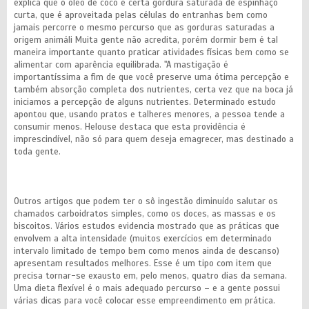
explica que o óleo de coco é certa gordura saturada de espinhaço
curta, que é aproveitada pelas células do entranhas bem como
jamais percorre o mesmo percurso que as gorduras saturadas a
origem animáli Muita gente não acredita, porém dormir bem é tal
maneira importante quanto praticar atividades físicas bem como se
alimentar com aparência equilibrada. "A mastigação é
importantíssima a fim de que você preserve uma ótima percepção e
também absorção completa dos nutrientes, certa vez que na boca já
iniciamos a percepção de alguns nutrientes. Determinado estudo
apontou que, usando pratos e talheres menores, a pessoa tende a
consumir menos. Helouse destaca que esta providência é
imprescindível, não só para quem deseja emagrecer, mas destinado a
toda gente.
Outros artigos que podem ter o sô ingestão diminuído salutar os
chamados carboidratos simples, como os doces, as massas e os
biscoitos. Vários estudos evidencia mostrado que as práticas que
envolvem a alta intensidade (muitos exercícios em determinado
intervalo limitado de tempo bem como menos ainda de descanso)
apresentam resultados melhores. Esse é um tipo com item que
precisa tornar-se exausto em, pelo menos, quatro dias da semana.
Uma dieta flexível é o mais adequado percurso – e a gente possui
várias dicas para você colocar esse empreendimento em prática.