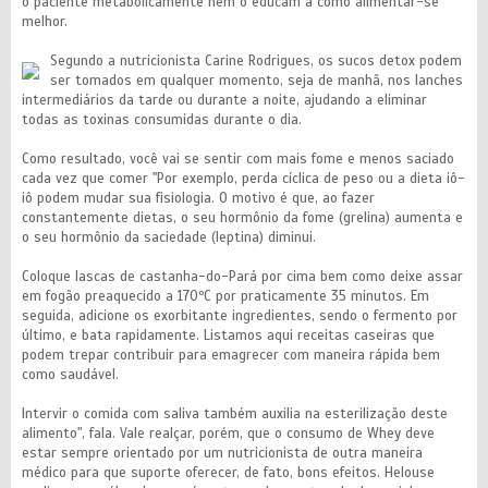
o paciente metabolicamente nem o educam a como alimentar-se
melhor.
Segundo a nutricionista Carine Rodrigues, os sucos detox podem
ser tomados em qualquer momento, seja de manhã, nos lanches
intermediários da tarde ou durante a noite, ajudando a eliminar
todas as toxinas consumidas durante o dia.
Como resultado, você vai se sentir com mais fome e menos saciado
cada vez que comer "Por exemplo, perda cíclica de peso ou a dieta iô-
iô podem mudar sua fisiologia. O motivo é que, ao fazer
constantemente dietas, o seu hormônio da fome (grelina) aumenta e
o seu hormônio da saciedade (leptina) diminui.
Coloque lascas de castanha-do-Pará por cima bem como deixe assar
em fogão preaquecido a 170ºC por praticamente 35 minutos. Em
seguida, adicione os exorbitante ingredientes, sendo o fermento por
último, e bata rapidamente. Listamos aqui receitas caseiras que
podem trepar contribuir para emagrecer com maneira rápida bem
como saudável.
Intervir o comida com saliva também auxilia na esterilização deste
alimento", fala. Vale realçar, porém, que o consumo de Whey deve
estar sempre orientado por um nutricionista de outra maneira
médico para que suporte oferecer, de fato, bons efeitos. Helouse