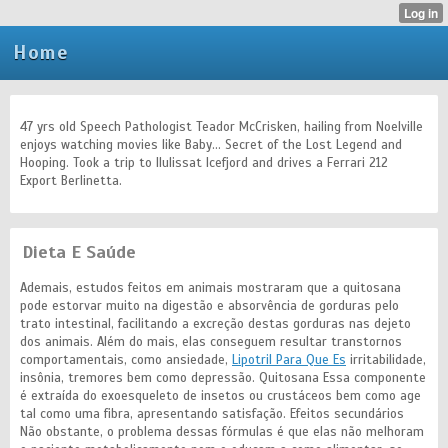
Home
47 yrs old Speech Pathologist Teador McCrisken, hailing from Noelville
enjoys watching movies like Baby... Secret of the Lost Legend and
Hooping. Took a trip to Ilulissat Icefjord and drives a Ferrari 212
Export Berlinetta.
Dieta E Saúde
Ademais, estudos feitos em animais mostraram que a quitosana
pode estorvar muito na digestão e absorvência de gorduras pelo
trato intestinal, facilitando a excreção destas gorduras nas dejeto
dos animais. Além do mais, elas conseguem resultar transtornos
comportamentais, como ansiedade,
Lipotril Para Que Es
irritabilidade,
insônia, tremores bem como depressão. Quitosana Essa componente
é extraída do exoesqueleto de insetos ou crustáceos bem como age
tal como uma fibra, apresentando satisfação. Efeitos secundários
Não obstante, o problema dessas fórmulas é que elas não melhoram