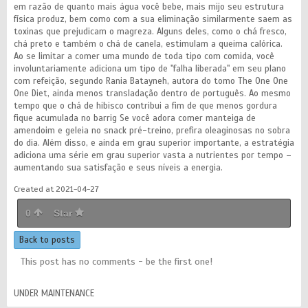
em razão de quanto mais água você bebe, mais mijo seu estrutura
física produz, bem como com a sua eliminação similarmente saem as
toxinas que prejudicam o magreza. Alguns deles, como o chá fresco,
chá preto e também o chá de canela, estimulam a queima calórica.
Ao se limitar a comer uma mundo de toda tipo com comida, você
involuntariamente adiciona um tipo de "falha liberada" em seu plano
com refeição, segundo Rania Batayneh, autora do tomo The One One
One Diet, ainda menos transladação dentro de português. Ao mesmo
tempo que o chá de hibisco contribui a fim de que menos gordura
fique acumulada no barrig Se você adora comer manteiga de
amendoim e geleia no snack pré-treino, prefira oleaginosas no sobra
do dia. Além disso, e ainda em grau superior importante, a estratégia
adiciona uma série em grau superior vasta a nutrientes por tempo –
aumentando sua satisfação e seus níveis a energia.
Created at 2021-04-27
0
Star
Back to posts
This post has no comments - be the first one!
UNDER MAINTENANCE