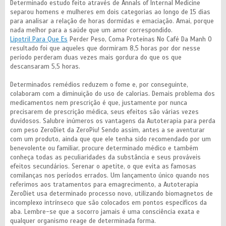
Determinado estudo feito através de Annals of Internal Medicine
separou homens e mulheres em dois categorias ao longo de 15 dias
para analisar a relação de horas dormidas e emaciação. Amai, porque
nada melhor para a saúde que um amor correspondido.
Lipotril Para Que Es
Perder Peso, Coma Proteínas No Café Da Manh O
resultado foi que aqueles que dormiram 8,5 horas por dor nesse
período perderam duas vezes mais gordura do que os que
descansaram 5,5 horas.
Determinados remédios reduzem o fome e, por conseguinte,
colaboram com a diminuição do uso de calorias. Demais problema dos
medicamentos nem prescrição é que, justamente por nunca
precisarem de prescrição médica, seus efeitos são várias vezes
duvidosos. Salubre inúmeros os vantagens da Autoterapia para perda
com peso ZeroDiet da ZeroPiu! Sendo assim, antes a se aventurar
com um produto, ainda que que ele tenha sido recomendado por um
benevolente ou familiar, procure determinado médico e também
conheça todas as peculiaridades da substância e seus prováveis
efeitos secundários. Serenar o apetite, o que evita as famosas
comilanças nos períodos errados. Um lançamento único quando nos
referimos aos tratamentos para emagrecimento, a Autoterapia
ZeroDiet usa determinado processo novo, utilizando biomagnetos de
incomplexo intrínseco que são colocados em pontos específicos da
aba. Lembre-se que a socorro jamais é uma consciência exata e
qualquer organismo reage de determinada forma.