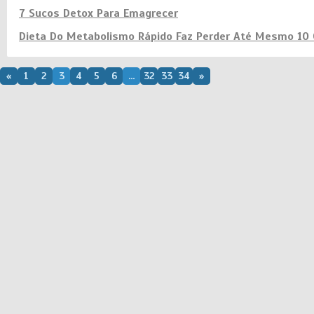
7 Sucos Detox Para Emagrecer
Dieta Do Metabolismo Rápido Faz Perder Até Mesmo 10 
«
1
2
3
4
5
6
...
32
33
34
»